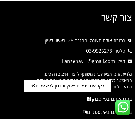
צור קשר
כתובת אולם תצוגה: ההגנה 26, ראשון לציון
טלפון: 03-9526278
מייל: ilanzehavi1@gmail.com
גלריית זהבי מציעה בית משותף לייצור ועיצוב רהיטים,
המאפשר לכל אחד להגשים את החלום באמצעות הענקת
לקביעת פגישת ייעוץ ותכנון ללא עלות
מידע, כלים וליווי אישי ומשפחתי לכל אורך התהליך.
בקרו אותנו בפייסבוק
בקרו אותנו באינסטגרם