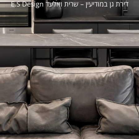
דירת גן במודיעין – שרית ואלעד E.S Design