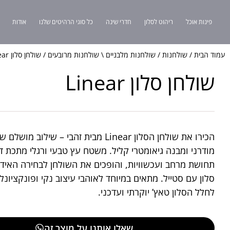
פינות אוכל
ריהוט לסלון
חדרי שינה
כל סוגי הרהיטים שלנו
אודות
עמוד הבית
/
שולחנות
/
שולחנות מלבניים \ שולחנות מרובעים
/ שולחן סלון Linear
שולחן סלון Linear
הכירו את שולחן הסלון Linear מבית זהבי – שילוב מו
מודרני ומבנה גיאומטרי קליל. משטח עץ טבעי ורגלי מתכת דק
תחושת מרחב ועכשוויות, והופכים את השולחן לבחירה האידי
סלון עם סטייל. מתאים במיוחד לאוהבי עיצוב נקי ופונקציונלי
לחלל הסלון טאץ’ יוקרתי ועדכני.
שאלו אותנו על מוצר זה