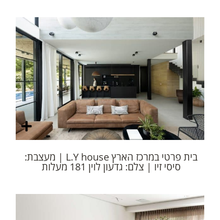
בית פרטי במרכז הארץ L.Y house | מעצבת:
סיסי זיו | צלם: גדעון לוין 181 מעלות