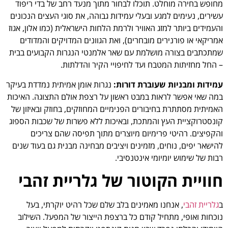
מחופש בחירה מוחלט. תוכלו לבחור מתוך מנעד רחב של בדי ריפוד
עשירים, נעימים למגע ובעלי עמידות גבוהה, את סוגי העצים הנכונים
והעמידים ביותר למזג האוויר ולרמת הלחות הישראלית (כמו אלון, אגוז
אמריקאי או פורנירים מובחרים), ואת הגוונים המדויקים והמדודים
שמתכתבים בצורה מושלמת עם שאר אלמנטי הנגרות הקבועים בבית
– החל מחזיתות המטבח ועד לחיפויי הקיר והדלתות.
עמידות ומבניות שעוברת דורות:
נגרות אומן אמיתית נמדדת בעיקר
במה שאי אפשר לראות במבט ראשון על רצפת אולם התצוגה. האיכות
האמיתית מסתתרת בחיבורים הפנימיים המחוזקים, בחוזק ובאיזון של
קונסטרוקציית העץ והמתכת, ובאיכות ללא פשרות של שכבות הספוג
והקפיצים. רהיטי פרימיום מיוצרים מתוך תפיסה שהם צריכים
להישאר יפים, נוחים, מזמינים ויציבים מבחינה מבנית גם בעוד שנים
רבות של שימוש יומיומי אינטנסיבי.
חוויית הקוטור של גלריית זהבי
ב
גלריית זהבי
, אנחנו מאמינים בלב שלם שכל רהיט יוקרתי, בעל
נוכחות ואופי, מתחיל קודם כל ברצפת הייצור של המפעל. השילוב