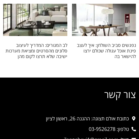
נפגשים סביב השולחן: איך לעצב
לב המגורים: המדריך לעיצוב
פינת אוכל עגולה שכולם ירצו
סלונים מהסרטים ומציאת מערכות
להישאר בה
ישיבה שלא תרצו לקום מהן
צור קשר
כתובת אולם תצוגה: ההגנה 26, ראשון לציון
טלפון: 03-9526278