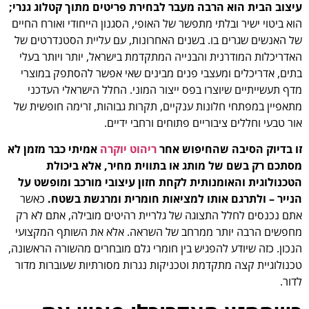
עיצוב הבית הוא הרבה מעבר לבחירת פריטים מתוך קטלוג גנרי;
הוא ביטוי ישיר ובלתי מתפשר של האופי, הסגנון הייחודי ואורח החיים
של האנשים שגרים בו. בשנים האחרונות, עם עליית הסטנדרטים של
האדריכלות המודרנית והבנייה המתקדמת בישראל, יותר ויותר בעלי
בתים, אדריכלים ומעצבי פנים מבינים שאי אפשר להסתפק במוצרי
מדף תעשייתיים שיוצרו בפס ייצור המוני. החלל הישראלי העדכני
מתאפיין במפתחי חלונות ענקיים, תקרות גבוהות, זרימה חופשית של
אור טבעי וחללים ציבוריים פתוחים ורחבי ידיים.
זו בדיוק הסיבה שהחיפוש אחר
ריהוט יוקרה
אמיתי כבר מזמן לא
מסתכם רק בשם של מותג או בתווית מחיר, אלא ביכולת
הטכנולוגית והאומנותית לקחת חזון עיצובי מורכב ומופשט על
הנייר – ולתרגם אותו למציאות חומרית ומרגשת בשטח.
כאשר
אתם נכנסים לחלל התצוגה של גלריית רהיטים מובילה, אתם לא רק
מחפשים הרבה יותר ממרחב של השראה. אלא את השותף המקצועי
הנכון. כזה שיודע להפגיש בין חומרי גלם מובחרים מהשורה הראשונה,
טכנולוגיית קצה מתקדמת וטכניקות נגרות מסורתיות שעוברות מדור
לדור.