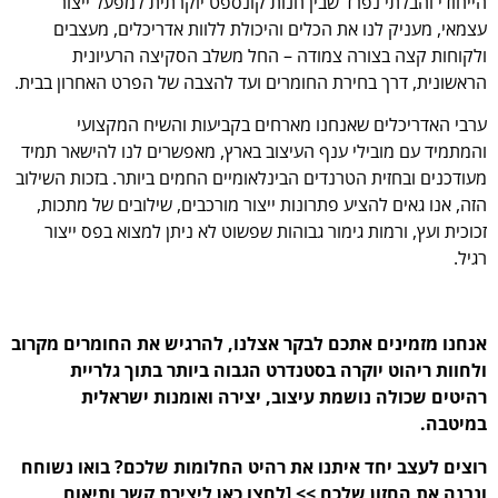
הייחודי והבלתי נפרד שבין חנות קונספט יוקרתית למפעל ייצור
עצמאי, מעניק לנו את הכלים והיכולת ללוות אדריכלים, מעצבים
ולקוחות קצה בצורה צמודה – החל משלב הסקיצה הרעיונית
הראשונית, דרך בחירת החומרים ועד להצבה של הפרט האחרון בבית.
ערבי האדריכלים שאנחנו מארחים בקביעות והשיח המקצועי
והמתמיד עם מובילי ענף העיצוב בארץ, מאפשרים לנו להישאר תמיד
מעודכנים ובחזית הטרנדים הבינלאומיים החמים ביותר. בזכות השילוב
הזה, אנו גאים להציע פתרונות ייצור מורכבים, שילובים של מתכות,
זכוכית ועץ, ורמות גימור גבוהות שפשוט לא ניתן למצוא בפס ייצור
רגיל.
אנחנו מזמינים אתכם לבקר אצלנו, להרגיש את החומרים מקרוב
ולחוות ריהוט יוקרה בסטנדרט הגבוה ביותר בתוך גלריית
רהיטים שכולה נושמת עיצוב, יצירה ואומנות ישראלית
במיטבה.
רוצים לעצב יחד איתנו את רהיט החלומות שלכם? בואו נשוחח
ונבנה את החזון שלכם >> [לחצו כאן ליצירת קשר ותיאום