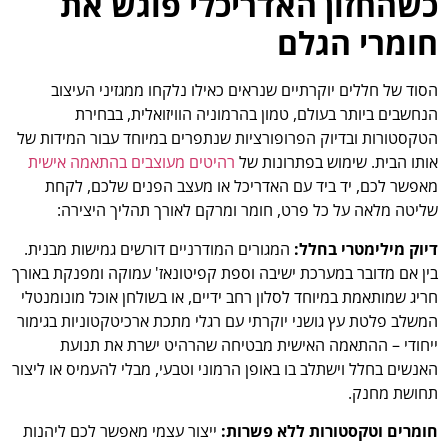
כשהחזון האדריכלי פוגש את
חומרי הגלם
הסוד של חללים יוקרתיים שנראים כאילו נלקחו ממגזיני העיצוב
הנחשבים ביותר בעולם, טמון בהרמוניה הוויזואלית, בבחירת
הטקסטורות ובדיוק הפרופורציות שנתפרים במיוחד עבור המידות של
אותו הבית. שימוש בפתרונות של
רהיטים מעוצבים בהתאמה אישית
מאפשר לכם, יד ביד עם האדריכל או מעצב הפנים שלכם, לקחת
שליטה מלאה על כל פרט, חומר ומרקם לאורך תהליך היצירה:
דיוק מילימטרי בחלל:
המגורים המודרניים דורשים גמישות מבנית.
בין אם מדובר במערכת ישיבה וספת קפיטונאז' עמוקה ומפנקת באורך
חריג שמותאמת במיוחד לסלון רחב ידיים, או בשולחן אוכל מונומנטלי
המשלב פלטת עץ גושני יוקרתי עם רגלי מתכת ארכיטקטוניות בגימור
ייחודי – ההתאמה האישית מבטיחה שהרהיט ישרת את תנועת
האנשים בחלל וישתלב בו באופן הרמוני וטבעי, מבלי להעמיס או ליצור
תחושת מחנק.
חומרים וטקסטורות ללא פשרות:
ייצור עצמי מאפשר לכם ליהנות