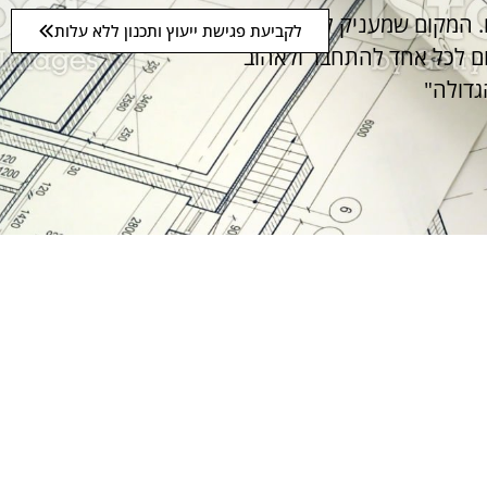
. המקום שמעניק לי בכל פעם
לקביעת פגישת ייעוץ ותכנון ללא עלות
ום לכל אחד להתחבר ולאהוב
גדולה"
ותמה ניתן לראות במאות בתים
חים, הקפדה מיוחדת על
 ורקיחתה ליצירה נועזת,
 גם בזכות עצמם, כך
יצוב המודולארית מאפשרת