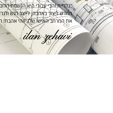
"גלריית זהבי עבורי היא הגשמת חלום
מחדש ליצור באהבה, לייצר רגש ולגר
את המרחב האישי שלו. זוהי אהבתי ה
ם של זהבי החלה דרכה לפני 4 עשורים ומתמחה בריהוט מעוצב בהתאמה אישית. את ח
רים בלעדית על ידי זהבי, תוך שימוש בחומרי גלם משוב
טיקה. ייחודה של הגלריה היא ההשראה מטרנדים עולמיים
ית עיצובית, לפיה החלקים המרכיבים את השלם עומדים
ו אגרטל ועד לריהוט מלא של הבית בשלמותו. תפיסת הע