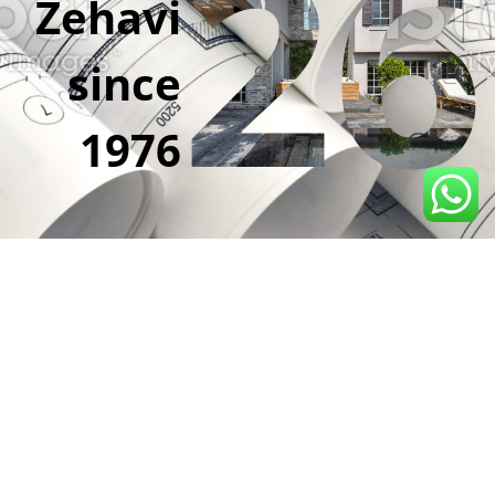
26
Zehavi
since
1976
גלריית הרהיטי
מעוצבים ברחבי הארץ. כל פריטי הגלריה מעוצבים ומיוצ
תהליך הייצור והגמר של כל פריט ותשוקה לעיצוב ואסת
מרגשת ומרהיבה. הגלריה מקפלת לתוכה תפיסה מודולאר
שבחירת הלקוח יכולה לנוע מפריטים בודדים ככורסה א